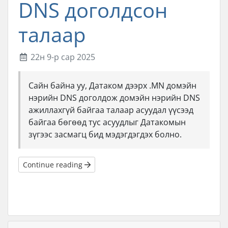
DNS доголдсон
талаар
22н 9-р сар 2025
Сайн байна уу, Датаком дээрх .MN домэйн
нэрийн DNS доголдож домэйн нэрийн DNS
ажиллахгүй байгаа талаар асуудал үүсээд
байгаа бөгөөд тус асуудлыг Датакомын
зүгээс засмагц бид мэдэгдэгдэх болно.
Continue reading