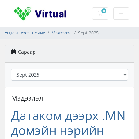
0
Сагс
Үндсэн хэсэгт очих
Мэдээлэл
Sept 2025
Сараар
Мэдээлэл
Датаком дээрх .MN
домэйн нэрийн