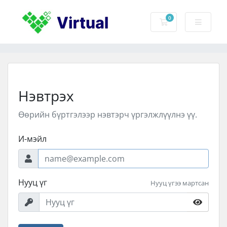
0
Сагс
Нэвтрэх
Өөрийн бүртгэлээр нэвтэрч үргэлжлүүлнэ үү.
И-мэйл
Нууц үг
Нууц үгээ мартсан