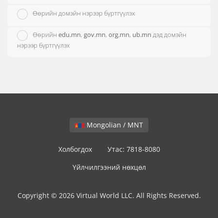
Өөрийн домэйн нэрээр бүртгүүлэх
Өөрийн
edu.mn
,
gov.mn
,
org.mn
,
ub.mn
дэд домэйн
нэрээр бүртгүүлэх
Mongolian / MNT
Холбогдох
Утас: 7818-8080
Үйлчилгээний нөхцөл
Copyright © 2026 Virtual World LLC. All Rights Reserved.