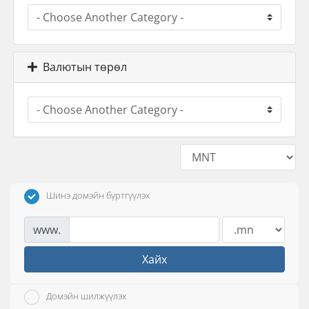
Валютын төрөл
Шинэ домэйн бүртгүүлэх
www.
Хайх
Домэйн шилжүүлэх