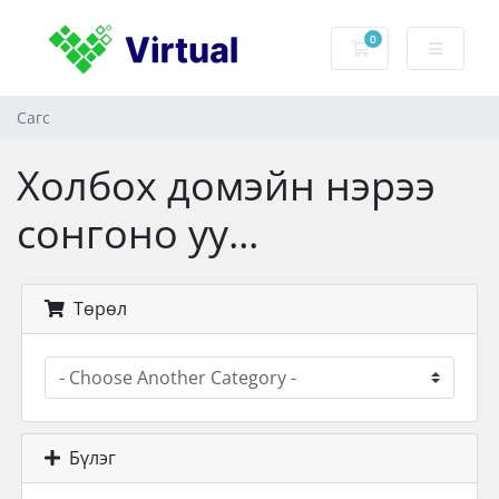
0
Сагс
Сагс
Холбох домэйн нэрээ
сонгоно уу...
Төрөл
Бүлэг