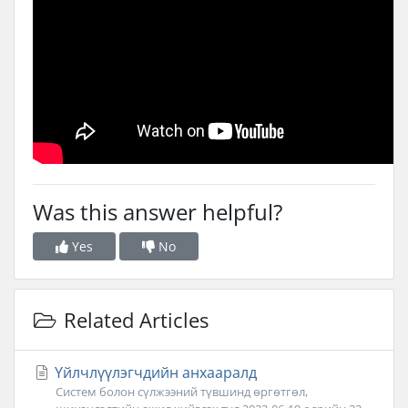
Was this answer helpful?
Yes
No
Related Articles
Үйлчлүүлэгчдийн анхааралд
Систем болон сүлжээний түвшинд өргөтгөл,