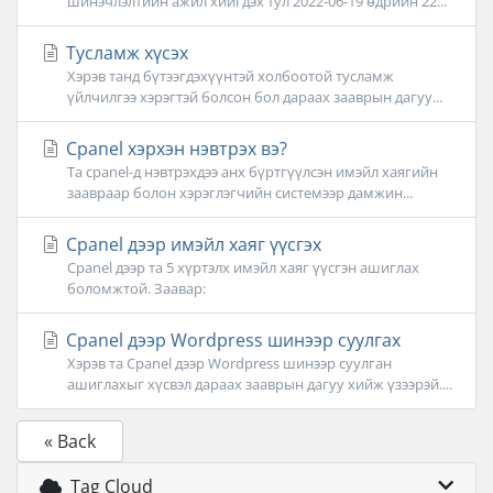
шинэчлэлтийн ажил хийгдэх тул 2022-06-19 өдрийн 22...
Тусламж хүсэх
Хэрэв танд бүтээгдэхүүнтэй холбоотой тусламж
үйлчилгээ хэрэгтэй болсон бол дараах зааврын дагуу...
Cpanel хэрхэн нэвтрэх вэ?
Та cpanel-д нэвтрэхдээ анх бүртгүүлсэн имэйл хаягийн
заавраар болон хэрэглэгчийн системээр дамжин...
Cpanel дээр имэйл хаяг үүсгэх
Cpanel дээр та 5 хүртэлх имэйл хаяг үүсгэн ашиглах
боломжтой. Заавар:
Cpanel дээр Wordpress шинээр суулгах
Хэрэв та Cpanel дээр Wordpress шинээр суулган
ашиглахыг хүсвэл дараах зааврын дагуу хийж үзээрэй....
« Back
Tag Cloud