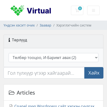
0
Сагс
Үндсэн хэсэгт очих
Заавар
Хэрэглэгчийн систем
Төрлүүд
Хайх
Articles
Cpanel дээр Wordpress сайт хэрхэн суулгах