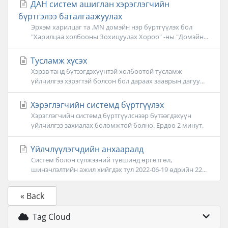
ДАН систем ашиглан хэрэглэгчийн
бүртгэлээ баталгаажуулах
Эрхэм харилцаг та .MN домэйн нэр бүртгүүлэх бол
"Харилцаа холбооны Зохицуулах Хороо" -ны "Домэйн...
Тусламж хүсэх
Хэрэв танд бүтээгдэхүүнтэй холбоотой тусламж
үйлчилгээ хэрэгтэй болсон бол дараах зааврын дагуу...
Хэрэглэгчийн системд бүртгүүлэх
Хэрэглэгчийн системд бүртгүүлснээр бүтээгдэхүүн
үйлчилгээ захиалах боломжтой болно. Ердөө 2 минут.
Үйлчлүүлэгчдийн анхааралд
Систем болон сүлжээний түвшинд өргөтгөл,
шинэчлэлтийн ажил хийгдэх тул 2022-06-19 өдрийн 22...
« Back
Tag Cloud