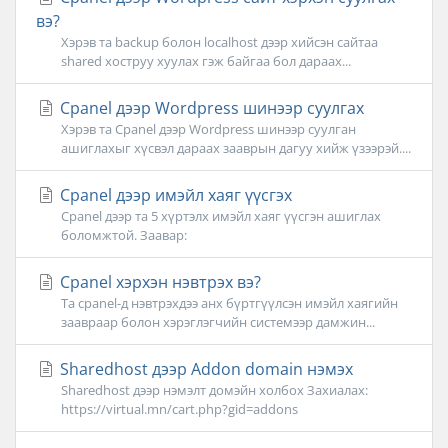
вэ?
Хэрэв та backup болон localhost дээр хийсэн сайтаа
shared хоструу хуулах гэж байгаа бол дараах...
Cpanel дээр Wordpress шинээр суулгах
Хэрэв та Cpanel дээр Wordpress шинээр суулган
ашиглахыг хүсвэл дараах зааврын дагуу хийж үзээрэй....
Cpanel дээр имэйл хаяг үүсгэх
Cpanel дээр та 5 хүртэлх имэйл хаяг үүсгэн ашиглах
боломжтой. Заавар:
Cpanel хэрхэн нэвтрэх вэ?
Та cpanel-д нэвтрэхдээ анх бүртгүүлсэн имэйл хаягийн
заавраар болон хэрэглэгчийн системээр дамжин...
Sharedhost дээр Addon domain нэмэх
Sharedhost дээр нэмэлт домэйн холбох Захиалах:
https://virtual.mn/cart.php?gid=addons