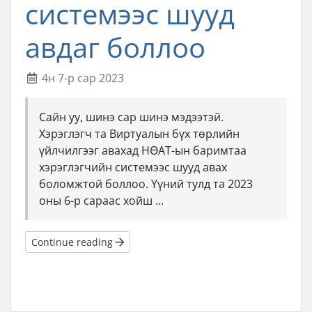
системээс шууд
авдаг боллоо
4н 7-р сар 2023
Сайн уу, шинэ сар шинэ мэдээтэй.
Хэрэглэгч та Виртуалын бүх төрлийн
үйлчилгээг авахад НӨАТ-ын баримтаа
хэрэглэгчийн системээс шууд авах
боломжтой боллоо. Үүний тулд та 2023
оны 6-р сараас хойш ...
Continue reading