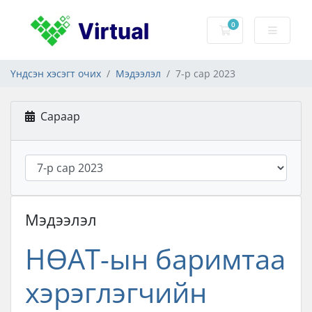
0
Сагс
Үндсэн хэсэгт очих
Мэдээлэл
7-р сар 2023
Сараар
Мэдээлэл
НӨАТ-ын баримтаа
хэрэглэгчийн