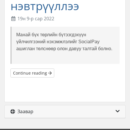
нэвтрүүллээ
19н 9-р сар 2022
Манай бүх төрлийн бүтээгдэхүүн
үйлчилгээний нэхэмжлэлийг SocialPay
ашиглан төлснөөр олон давуу талтай болно.
Continue reading
Заавар